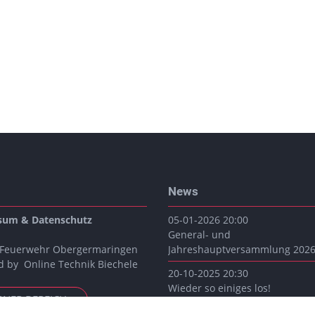
News
sum & Datenschutz
05-01-2026 20:00
General- und
 Feuerwehr Obergermaringen
Jahreshauptversammlung 202
d by
Online Technik Biechele
20-10-2025 20:30
Wieder so einiges los!
RNER BEREICH