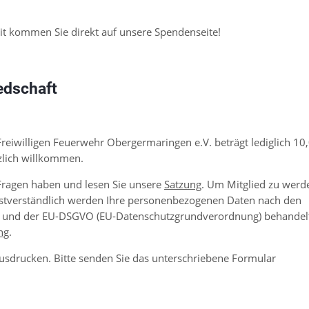
it kommen Sie direkt auf unsere Spendenseite!
edschaft
Frei­willigen Feuer­wehr Ober­germa­ringen e.V. beträgt ledig­lich 10
­lich will­kommen.
 Fragen haben und lesen Sie unsere
Satzung
. Um Mit­glied zu werd
st­ver­ständ­lich werden Ihre per­sonen­be­zo­genen Daten nach den
und der EU-DSGVO (EU-Daten­schutz­grund­ver­ord­nung) behan­del
ng
.
usdrucken. Bitte senden Sie das unterschriebene Formular