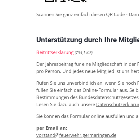
Scannen Sie ganz einfach diesen QR Code - Dam
Unterstützung durch Ihre Mitgli
Beitrittserklärung
(755,1 KiB)
Der Jahresbeitrag für eine Mit­glied­schaft in der 
pro Person. Und jedes neue Mit­glied ist uns herz
Rufen Sie uns unver­bindlich an, wenn Sie noch
füllen Sie ein­fach das Online-Formular aus. Selb
Bestim­mungen des Bundes­daten­schutz­gesetzes 
Lesen Sie dazu auch unsere
Daten­schutz­erkläru
Sie können das Formular online ausfüllen und a
per Email an:
vorstand@feuerwehr.germaringen.de