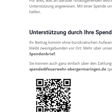
Für alles, was an darüber hinausgehenden Besch
Unterstützung angewiesen. Mit einer Spende und
helfen.
Unterstützung durch Ihre Spen
ation
Ihr Beitrag kommt ohne bürokratischen Aufwand 
bleibt zweckgebunden vor Ort. Mehr über unsere
springen
Spendenbrief
.
Sie können auch ganz einfach über den Zahlungs
spende@feuerwehr-obergermaringen.de
sp