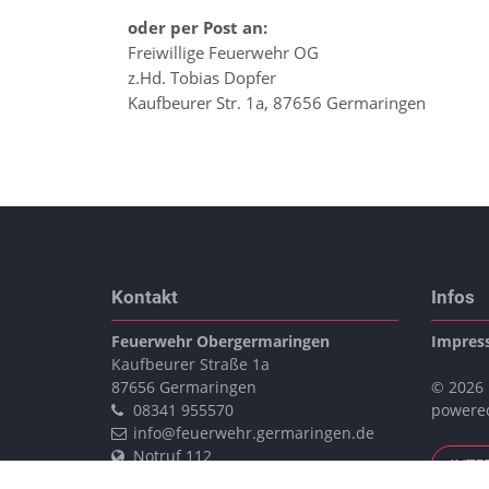
oder per Post an:
Freiwillige Feuerwehr OG
z.Hd. Tobias Dopfer
Kaufbeurer Str. 1a, 87656 Germaringen
Kontakt
Infos
Feuerwehr Obergermaringen
Impres
Kaufbeurer Straße 1a
87656
Germaringen
© 2026
08341 955570
powere
info@feuerwehr.germaringen.de
Notruf 112
INTE