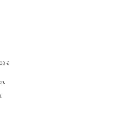
,00 €
en,
t.